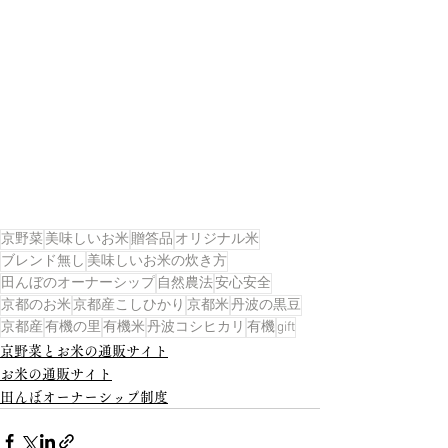
京野菜
美味しいお米
贈答品
オリジナル米
ブレンド無し
美味しいお米の炊き方
田んぼのオーナーシップ
自然農法
安心安全
京都のお米
京都産こしひかり
京都米
丹波の黒豆
京都産
有機の里
有機米
丹波コシヒカリ
有機
gift
京野菜とお米の通販サイト
お米の通販サイト
田んぼオーナーシップ制度