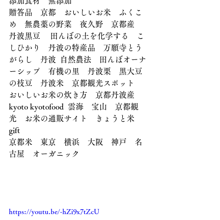
添加食材　無添加　
贈答品　京都　おいしいお米　ふくこ
め　無農薬の野菜　夜久野　京都産　
丹波黒豆 　田んぼの土を化学する　こ
しひかり　丹波の特産品　万願寺とう
がらし　丹波  自然農法　田んぼオーナ
ーシップ　有機の里　丹波栗　黒大豆
の枝豆　丹波米　京都観光スポット　
おいしいお米の炊き方　京都丹波産　
kyoto kyotofood  雲海　宝山　京都観
光　お米の通販サイト　きょうと米　
gift
京都米　東京　横浜　大阪　神戸　名
古屋　オーガニック
https://youtu.be/-hZi9x7tZcU