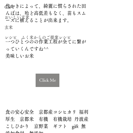
代かきによって、綺麗に慣らされた田
GIFT
んぼは、殆ど高低差もなく、苗もスム
おいしい玄米
ーズに植えることが出来ます。
玄米
レシピ ふく米からのご提案レシピ
一つひとつのの作業工程が全てに繋が
っていくんですね^^
美味しいお米
Click Me
食の安心安全　京都産コシヒカリ  福利
厚生　京都米　有機　有機栽培  丹波産
こしひかり　京野菜　ギフト　gift  無