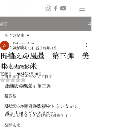
記事
全ての記事
Yukitoshi Adachi
全ての記事
2022年5月13日
読了時間: 1分
田植えの風景 第三弾 美
食べ物 お米 京野菜
味しいお米
お米の通販サイト
更新日：
2024年2月10日
田んぼオーナーシップ制度
5つ星のうちNaNと評価されています。
田植えの風景　第三弾
京野菜の通販サイト
贈答品
京野菜とお米の通販サイト
カエルの無言の応援をもらいながら、
着々と植えていきます^^
丹波コシヒカリと京野菜の通販サイト
発酵玄米