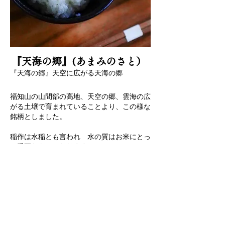
『天海の郷』​(あまみのさと）
『天海の郷』天空に広がる天海の郷
福知山の山間部の高地、天空の郷、雲海の広
がる土壌で育まれていることより、この様な
銘柄としました。
稲作は水稲とも言われ 水の質はお米にとっ
て重要なものとなります。
雲海を見下すほど高地の『天空の郷』は、花
倉川源流域の冷たく綺麗な水を水源としてい
ます。天空に広がる雲海をイメージし、天海
の郷としました。
山からの水には鉄やマンガン、亜鉛、ケイ素
など肥料としても使用できる自然の恵みを稲
の養分としています。