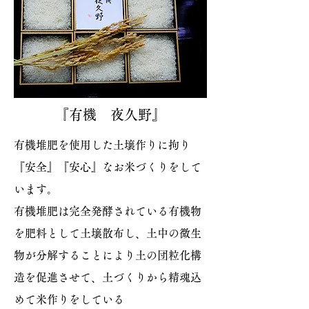
『有機 夜久野』
有機堆肥を使用した土壌作りに拘り
『安全』『安心』なお米づくりをして
います。
有機堆肥は完全発酵されている有機物
を肥料として土壌散布し、土中の微生
物が分解することにより土の団粒化構
造を促進させて、土づくりから精魂込
めて米作りをしている