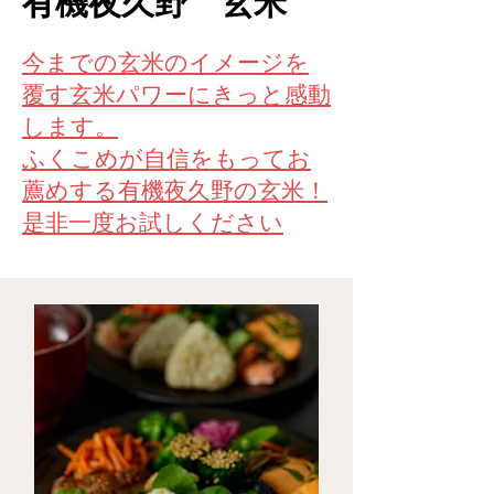
​有機夜久野 玄米
今までの玄米のイメージを
覆す玄米パワーにきっと感動
します。
ふくこめが自信をもってお
薦めする有機夜久野の玄米！
是非一度お試しください