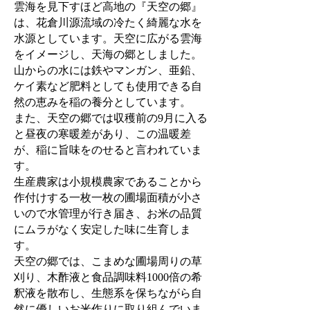
雲海を見下すほど高地の『天空の郷』
は、花倉川源流域の冷たく綺麗な水を
水源としています。天空に広がる雲海
をイメージし、天海の郷としました。
山からの水には鉄やマンガン、亜鉛、
ケイ素など肥料としても使用できる自
然の恵みを稲の養分としています。
また、天空の郷では収穫前の9月に入る
と昼夜の寒暖差があり、この温暖差
が、稲に旨味をのせると言われていま
す。
生産農家は小規模農家であることから
作付けする一枚一枚の圃場面積が小さ
いので水管理が行き届き、お米の品質
にムラがなく安定した味に生育しま
す。
天空の郷では、こまめな圃場周りの草
刈り、木酢液と食品調味料1000倍の希
釈液を散布し、生態系を保ちながら自
然に優しいお米作りに取り組んでいま