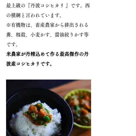
最上級の『丹波コシヒカリ 』です。西
の横綱と言われています。
※有機物は、畜産農家から排出される
糞、籾殻、小麦かす、醤油絞りかす等
です。
米農家が丹精込めて作る最高傑作の丹
波産コシヒカリです。