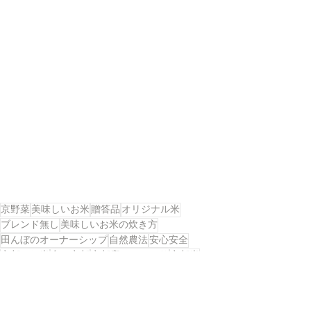
京野菜
美味しいお米
贈答品
オリジナル米
ブレンド無し
美味しいお米の炊き方
田んぼのオーナーシップ
自然農法
安心安全
京都のお米
食の京都
京都産こしひかり
京都米
丹波の黒豆
京都産
有機の里
丹波コシヒカリ
有機
丹波コシヒカリと京野菜の通販サイト
田んぼオーナーシップ制度