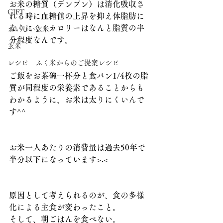
お米の糖質（デンプン）は消化吸収さ
GIFT
れる時に血糖値の上昇を抑え体脂肪に
なりにくくカロリーはなんと脂質の半
おいしい玄米
分程度なんです。
玄米
レシピ ふく米からのご提案レシピ
ご飯をお茶碗一杯分と食パン1/4枚の脂
質が同程度の栄養素であることからも
わかるように、お米は太りにくいんで
す^^
お米一人あたりの消費量は過去50年で
半分以下になっています>.<
原因として考えられるのが、食の多様
化による主食が変わったこと。
そして、朝ごはんを食べない。