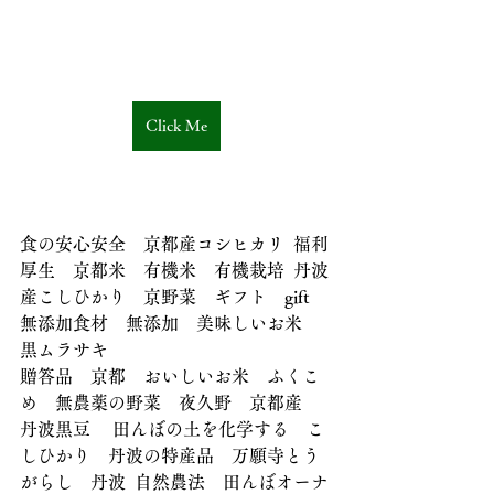
Click Me
食の安心安全　京都産コシヒカリ  福利
厚生　京都米　有機米　有機栽培  丹波
産こしひかり　京野菜　ギフト　gift  
無添加食材　無添加　美味しいお米　
黒ムラサキ
贈答品　京都　おいしいお米　ふくこ
め　無農薬の野菜　夜久野　京都産　
丹波黒豆 　田んぼの土を化学する　こ
しひかり　丹波の特産品　万願寺とう
がらし　丹波  自然農法　田んぼオーナ