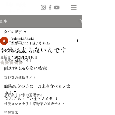
記事
全ての記事
Yukitoshi Adachi
全ての記事
2023年2月16日
読了時間: 2分
お米は太らないんです
食べ物 お米 京野菜
更新日：
2024年2月10日
お米の通販サイト
5つ星のうちNaNと評価されています。
『お米は太らないです』
田んぼオーナーシップ制度
京野菜の通販サイト
ほとんどの方は、お米を食べると太
贈答品
る！？
京野菜とお米の通販サイト
なんて思っていませんかಠಿ_ಠ
丹波コシヒカリと京野菜の通販サイト
発酵玄米