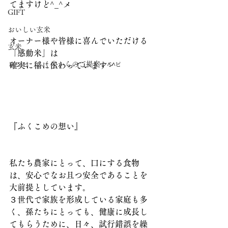
てますけど^_^メ
GIFT
おいしい玄米
オーナー様や皆様に喜んでいただける
玄米
「感動米」は
レシピ ふく米からのご提案レシピ
確実に稲に伝わっています^^
『ふくこめの想い』
私たち農家にとって、口にする食物
は、安心でなお且つ安全であることを
大前提としています。
３世代で家族を形成している家庭も多
く、孫たちにとっても、健康に成長し
てもらうために、日々、試行錯誤を繰