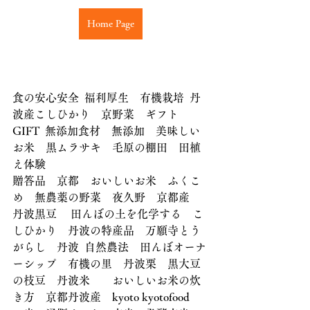
Home Page
食の安心安全  福利厚生　有機栽培  丹
波産こしひかり　京野菜　ギフト　
GIFT  無添加食材　無添加　美味しい
お米　黒ムラサキ　毛原の棚田　田植
え体験
贈答品　京都　おいしいお米　ふくこ
め　無農薬の野菜　夜久野　京都産　
丹波黒豆 　田んぼの土を化学する　こ
しひかり　丹波の特産品　万願寺とう
がらし　丹波  自然農法　田んぼオーナ
ーシップ　有機の里　丹波栗　黒大豆
の枝豆　丹波米　　おいしいお米の炊
き方　京都丹波産　kyoto kyotofood　