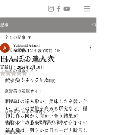
記事
全ての記事
Yukitoshi Adachi
全ての記事
2023年9月26日
読了時間: 2分
田んぼの達人衆
食べ物 お米 京野菜
更新日：
2024年2月10日
お米の通販サイト
5つ星のうちNaNと評価されています。
やるな！ふくこめ！
田んぼオーナーシップ制度
京野菜の通販サイト
田んぼの達人衆が、美味しさを競い合
贈答品
い、互いの意識を高める研究など、稲
京野菜とお米の通販サイト
作に真っ向から向かい合う結果が
丹波コシヒカリと京野菜の通販サイト
西日本一のお米を育て上げています^^
達人衆は、明らかに日本一だと断言し
発酵玄米