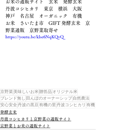
お米の通販サイト　玄米　発酵玄米　
丹波コシヒカリ　東京　横浜　大阪　
神戸　名古屋　オーガニック　有機　
お米　さいたま市　GIFT 発酵玄米　京
野菜通販　京野菜取寄せ
https://youtu.be/kIse6NqKQvQ
京野菜
美味しいお米
贈答品
オリジナル米
ブレンド無し
田んぼのオーナーシップ
自然農法
安心安全
丹波の黒豆
有機の里
丹波コシヒカリ
有機
発酵玄米
丹波コシヒカリと京野菜の通販サイト
京野菜とお米の通販サイト