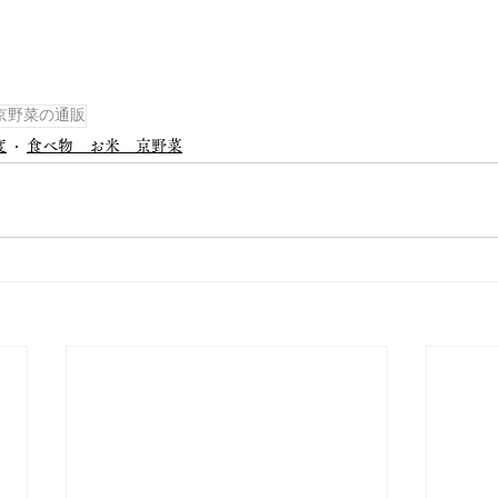
京野菜の通販
度
食べ物 お米 京野菜