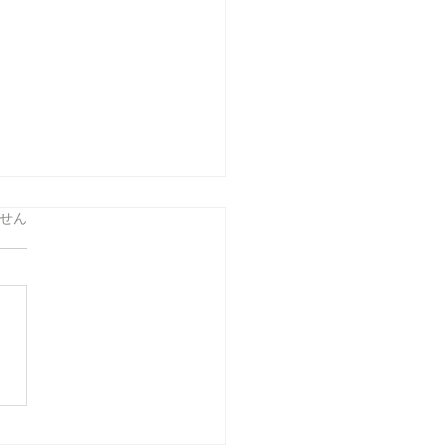
ています。
せん
27年度田んぼオーナー様募
お知らせ 田んぼオーナ