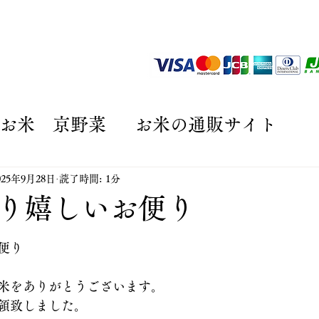
京野菜
ショッピング
お客様の声
田んぼオーナー
お米 京野菜
お米の通販サイト
プ制度
京野菜の通販サイト
贈答
025年9月28日
読了時間: 1分
り嬉しいお便り
と評価されています。
サイト
丹波コシヒカリと京野菜の通
便り
米をありがとうございます。
おいしい玄米
玄米
領致しました。