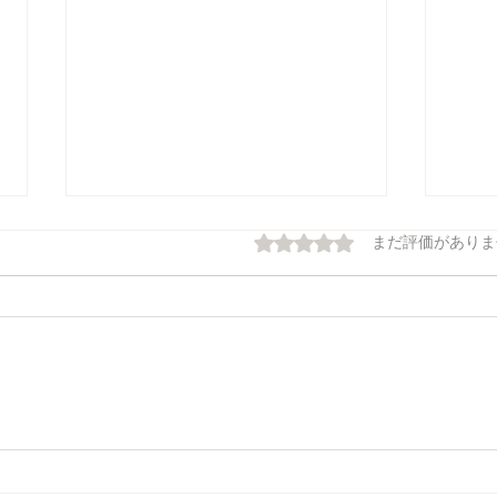
5つ星のうち0と評価され
まだ評価がありま
溝切り
20
集の