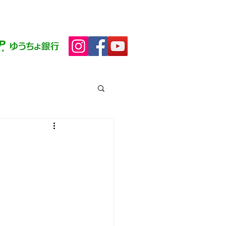
シップ
ブログ(田んぼ日記)
More
品
販サイト