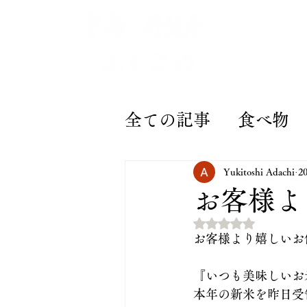
ふくこめについて
全ての記事
食べ物 
田んぼオーナーシッ
Yukitoshi Adachi
2
お客様よ
5つ星のうちNaN
京野菜とお米の通販
お客様より嬉しいお
『いつも美味しいお
発酵玄米
GIFT
本年の新米を昨日受