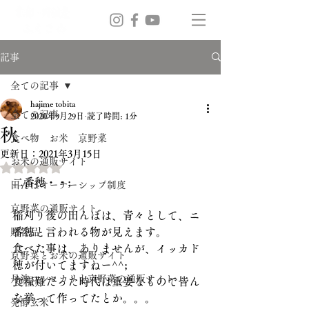
記事
全ての記事
hajime tobita
全ての記事
2020年9月29日
読了時間: 1分
秋
食べ物 お米 京野菜
更新日：
2021年3月15日
お米の通販サイト
5つ星のうちNaNと評価されています。
二番穂・・;
田んぼオーナーシップ制度
京野菜の通販サイト
稲刈り後の田んぼは、青々として、ニ
番穂と言われる物が見えます。
贈答品
食べた事は、ありませんが、イッカド
京野菜とお米の通販サイト
穂が付いてますねー^^;
丹波コシヒカリと京野菜の通販サイト
食糧難だった時代は重要なもので皆ん
な挙って作ってたとか。。。
発酵玄米