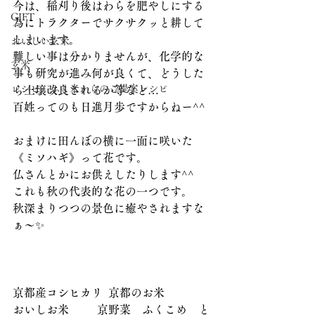
今は、稲刈り後はわらを肥やしにする
GIFT
為にトラクターでサクサクッと耕して
しまいます。
おいしい玄米
難しい事は分かりませんが、化学的な
玄米
事も研究が進み何が良くて、どうした
レシピ ふく米からのご提案レシピ
ら土壌改良されるか等など…
百姓ってのも日進月歩ですからねー^^
おまけに田んぼの横に一面に咲いた
《ミソハギ》って花です。
仏さんとかにお供えしたりします^^
これも秋の代表的な花の一つです。
秋深まりつつの景色に癒やされますな
ぁ〜✨
京都産コシヒカリ  京都のお米
おいしお米	京野菜　ふくこめ　と