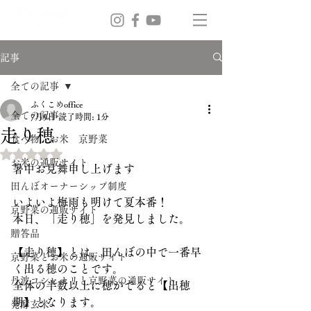
記事
全ての記事
ふくこめoffice
全ての記事
7月9日
読了時間: 1分
走り穂
食べ物 お米 京野菜
5つ星のうちNaNと評価されています。
お米の通販サイト
暑中お見舞申し上げます
田んぼオーナーシップ制度
いよいよ梅雨も明けて夏本番！
京野菜の通販サイト
本日、「走り穂」を発見しました。
贈答品
【走り穂】とは、田んぼの中で一番早
京野菜とお米の通販サイト
く出る穂のことです。
丹波コシヒカリと京野菜の通販サイト
全体の半数以上に穂がでると【出穂
期】となります。
発酵玄米