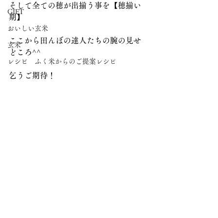
そして全ての穂が出揃う事を【穂揃い
GIFT
期】
おいしい玄米
ここから田んぼの達人たちの腕の見せ
玄米
どころ^⁠^⁠
レシピ ふく米からのご提案レシピ
乞うご期待！