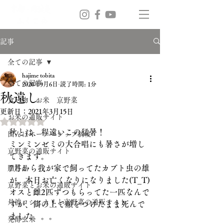
記事
全ての記事
hajime tobita
全ての記事
2020年9月6日
読了時間: 1分
秋遠し
食べ物 お米 京野菜
更新日：
2021年3月15日
お米の通販サイト
5つ星のうちNaNと評価されています。
秋とは、程遠いこの猛暑！
田んぼオーナーシップ制度
ミンミンゼミの大合唱にも暑さが増し
京野菜の通販サイト
てきます。
7月から我が家で飼ってたカブト虫の雄
贈答品
が、本日お亡くなりになりました(T_T)
京野菜とお米の通販サイト
オスと雌2匹ずつもらってた一匹なんで
丹波コシヒカリと京野菜の通販サイト
すが、餌の上で顔をつけたまま死んで
ました。。。
発酵玄米