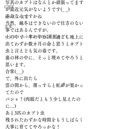
写真のカブトはなんとか頑張ってます
GIFT
が最近元気がないようです(_ _)
寿命なんですかね
おいしい玄米
当然、越冬はできないので仕方のない
玄米
事ではあるんですが。
レシピ ふく米からのご提案レシピ
土の中で一年の半分以上過ごし地上に
出てわずか数カ月の命と思うとカブト
虫と言えども気の毒です。
裏の林の中に、そっと埋めてやろうと
思います。
合掌(_ _)
で、外に出たら
雲の間から、薄っすらと虹🌈が架かっ
てたので
パシャ！(肉眼だともう少し見えたの
に…)
あと3匹のカブト虫
残されたわずかな時間をもうしばらく
大事に育ててやろっかな！