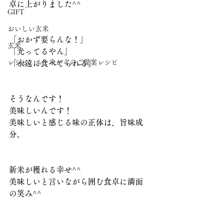
卓に上がりました^^
GIFT
おいしい玄米
「おかず要らんな！」
玄米
「光ってるやん」
レシピ ふく米からのご提案レシピ
「永遠に食べてられる」
そうなんです！
美味しいんです！
美味しいと感じる味の正体は、旨味成
分。
新米が穫れる幸せ^^
美味しいと言いながら囲む食卓に満面
の笑み^^