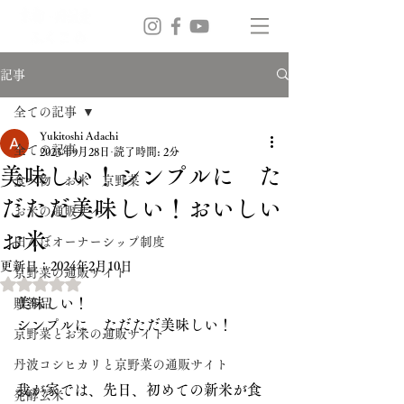
記事
全ての記事
Yukitoshi Adachi
全ての記事
2023年9月28日
読了時間: 2分
美味しい！シンプルに た
食べ物 お米 京野菜
だただ美味しい！おいしい
お米の通販サイト
お米
田んぼオーナーシップ制度
更新日：
2024年2月10日
京野菜の通販サイト
5つ星のうちNaNと評価されています。
美味しい！
贈答品
シンプルに　ただただ美味しい！
京野菜とお米の通販サイト
丹波コシヒカリと京野菜の通販サイト
我が家では、先日、初めての新米が食
発酵玄米