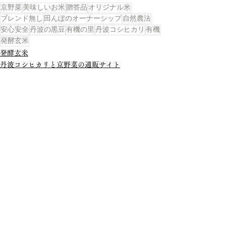
京野菜
美味しいお米
贈答品
オリジナル米
ブレンド無し
田んぼのオーナーシップ
自然農法
安心安全
丹波の黒豆
有機の里
丹波コシヒカリ
有機
発酵玄米
発酵玄米
丹波コシヒカリと京野菜の通販サイト
京野菜とお米の通販サイト
すべて表示
最新記事