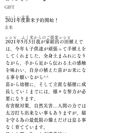
GIFT
おいしい玄米
2021年度新米予約開始！
玄米
レシピ ふく米からのご提案レシピ
2021年5月3日我が家総出の田植えで
は、今年も子供達が頑張って手植えを
してくれました。全身土まみれになり
ながら、手から足から伝わる土の感触
を味わい、自分の植えた苗がお米にな
る事を願いながら^^
苗から幼穂に、そして立派な稲穂に成
長していくまでには、様々な努力が必
要になります。
有害獣対策、自然災害…人間の力では
太刀打ち出来ない事もありますが、稲
を守る為の最低限の備えだけは怠る事
なく育てています。