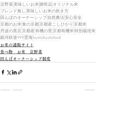
京野菜
美味しいお米
贈答品
オリジナル米
ブレンド無し
美味しいお米の炊き方
田んぼのオーナーシップ
自然農法
安心安全
京都のお米
食の京都
京都産こしひかり
京都米
丹波の黒豆
京都産
有機の里
京都有機米
特別栽培米
銀河鉄道999
雲海
kyoto
kyotofood
お米の通販サイト
食べ物 お米 京野菜
田んぼオーナーシップ制度
すべて表示
最新記事