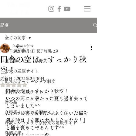
記事
全ての記事
hajime tobita
全ての記事
2021年9月4日
読了時間: 2分
田舎の空は、すっかり秋
食べ物 お米 京野菜
空！
お米の通販サイト
更新日：
2024年2月10日
田んぼオーナーシップ制度
5つ星のうちNaNと評価されています。
田舎の空は、すっかり秋空！
京野菜の通販サイト
いつの間にか暑かった夏も過ぎ去って
贈答品
しまいました^^
京野菜とお米の通販サイト
たわわに実り愛情たっぷり注いだ稲を
刈る時は「立派に大きくなったな！」
丹波コシヒカリと京野菜の通販サイト
と稲を褒めてやるんです^^
発酵玄米
ありがとうーーー🌾