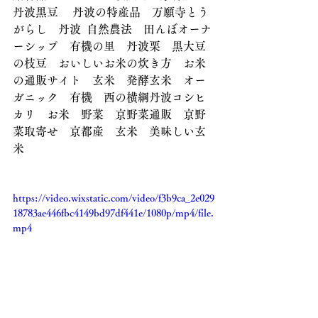
丹波黒豆 　丹波の特産品　万願寺とう
がらし　丹波  自然農法　田んぼオーナ
ーシップ　有機の里　丹波栗　黒大豆
の枝豆　おいしいお米の炊き方　お米
の通販サイト　玄米　発酵玄米　オー
ガニック　有機　西の横綱丹波コシヒ
カリ　お米　野菜　京野菜通販　京野
菜取寄せ　京都産　玄米　美味しい玄
米
https://video.wixstatic.com/video/f3b9ca_2e029
18783ae446fbc4149bd97df441e/1080p/mp4/file.
mp4