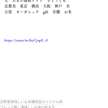
光　お米の通販サイト　きょうと米
京都米　東京　横浜　大阪　神戸　名
古屋　オーガニック　gift　有機　お米
https://youtu.be/fxyCjopE_vI
京野菜
美味しいお米
贈答品
オリジナル米
ブレンド無し
美味しいお米の炊き方