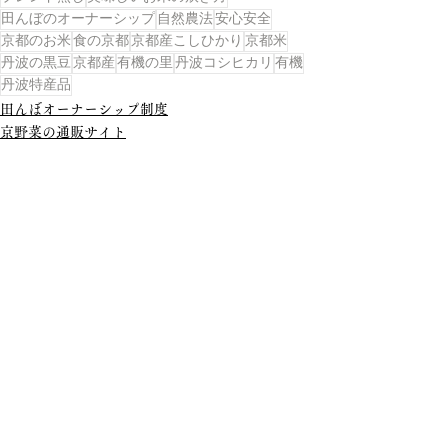
田んぼのオーナーシップ
自然農法
安心安全
京都のお米
食の京都
京都産こしひかり
京都米
丹波の黒豆
京都産
有機の里
丹波コシヒカリ
有機
丹波特産品
田んぼオーナーシップ制度
京野菜の通販サイト
丹波コシヒカリと京野菜の通販サイト
すべて表示
最新記事