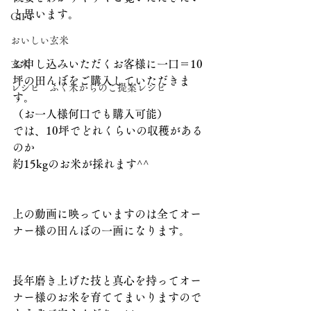
と思います。
GIFT
おいしい玄米
お申し込みいただくお客様に一口＝10
玄米
坪の田んぼをご購入していただきま
レシピ ふく米からのご提案レシピ
す。
（お一人様何口でも購入可能）
では、10坪でどれくらいの収穫がある
のか
約15kgのお米が採れます^^
上の動画に映っていますのは全てオー
ナー様の田んぼの一画になります。
長年磨き上げた技と真心を持ってオー
ナー様のお米を育ててまいりますので