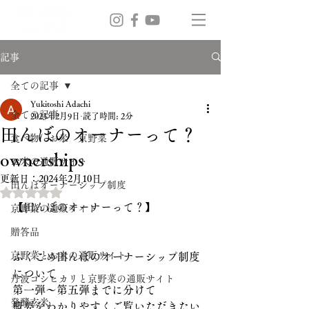
記事
全ての記事
Yukitoshi Adachi
全ての記事
2023年2月9日
読了時間: 2分
田んぼのオーナーって？
食べ物 お米 京野菜
ownerships
お米の通販サイト
更新日：
2024年2月10日
田んぼオーナーシップ制度
5つ星のうちNaNと評価されています。
【田んぼのオーナーって？】
京野菜の通販サイト
贈答品
京野菜とお米の通販サイト
ふくこめ田んぼのオーナーシップ制度
について
丹波コシヒカリと京野菜の通販サイト
第一弾～第五弾までに分けて
発酵玄米
概要をわかりやすくご覧いただきたい