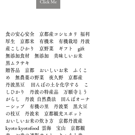
Click Me
食の安心安全　京都産コシヒカリ  福利
厚生　京都米　有機米　有機栽培  丹波
産こしひかり　京野菜　ギフト　gift  
無添加食材　無添加　美味しいお米　
黒ムラサキ
贈答品　京都　おいしいお米　ふくこ
め　無農薬の野菜　夜久野　京都産　
丹波黒豆 　田んぼの土を化学する　こ
しひかり　丹波の特産品　万願寺とう
がらし　丹波  自然農法　田んぼオーナ
ーシップ　有機の里　丹波栗　黒大豆
の枝豆　丹波米　京都観光スポット　
おいしいお米の炊き方　京都丹波産　
kyoto kyotofood  雲海　宝山　京都観