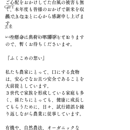
ご心配をおかけしてた台風の被害も無
GIFT
く、本年度も皆様のおかげで新米を収
穫できたことに心から感謝申し上げま
おいしい玄米
す。
玄米
レシピ ふく米からのご提案レシピ
一生懸命に出荷の準備をしております
ので、暫くお待ちくださいませ。
『ふくこめの想い』
私たち農家にとって、口にする食物
は、安心でなお且つ安全であることを
大前提としています。
３世代で家族を形成している家庭も多
く、孫たちにとっても、健康に成長し
てもらうために、日々、試行錯誤を繰
り返しながら農業に従事しています。
有機や、自然農法、オーガニックな