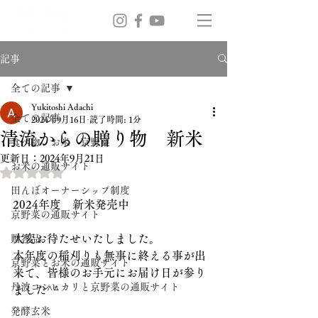
記事
全ての記事
Yukitoshi Adachi
全ての記事
2024年9月16日
読了時間: 1分
清流からの贈り物 新米
食べ物 お米 京野菜
更新日：
2024年9月21日
お米の通販サイト
5つ星のうちNaNと評価されています。
田んぼオーナーシップ制度
2024年度　新米発売中
京野菜の通販サイト
大変お待たせいたしました。
贈答品
本年度の稲刈りも無事に終える事が出
京野菜とお米の通販サイト
来て、皆様のお手元にお届け日が参り
丹波コシヒカリと京野菜の通販サイト
ました^⁠^⁠
発酵玄米