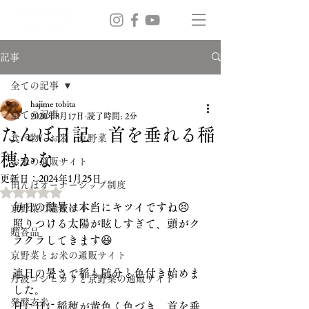
記事
全ての記事
hajime tobita
全ての記事
2020年8月17日
読了時間: 2分
たんぼ日記 首を垂れる稲
食べ物 お米 京野菜
穂かな
お米の通販サイト
更新日：
2024年1月25日
田んぼオーナーシップ制度
5つ星のうちNaNと評価されています。
毎日の酷暑は本当にキツイですね😣
京野菜の通販サイト
照りつける太陽が眩しすぎて、頭がク
贈答品
ラクラしてきます😆
京野菜とお米の通販サイト
連日の暑さで稲も随分と色付き始めま
丹波コシヒカリと京野菜の通販サイト
した。
発酵玄米
日に日に稲穂が黄色く色づき、首を垂