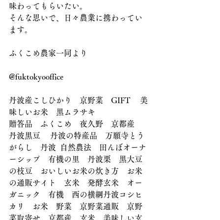
味わってもらいたい。
そんな思いで、日々農業に携わってい
ます。
ふくこめ農家一同より
@fuktokyooffice
丹波産こしひかり　京野菜　GIFT 　美
味しいお米　黒ムラサキ　
贈答品　ふくこめ　夜久野　京都産　
丹波黒豆 　丹波の特産品　万願寺とう
がらし　丹波  自然農法　田んぼオーナ
ーシップ　有機の里　丹波栗　黒大豆
の枝豆　おいしいお米の炊き方　お米
の通販サイト　玄米　発酵玄米　オー
ガニック　有機　西の横綱丹波コシヒ
カリ　お米　野菜　京野菜通販　京野
菜取寄せ　京都産　玄米　美味しい玄