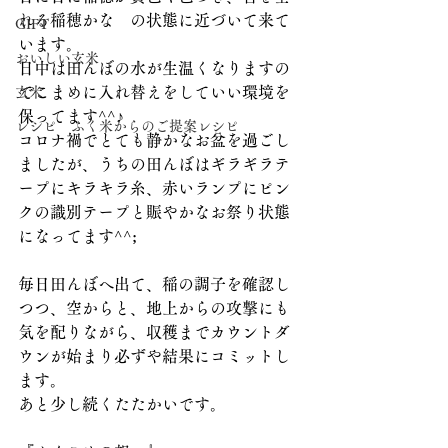
れる稲穂かな　の状態に近づいて来て
GIFT
います。
おいしい玄米
日中は田んぼの水が生温くなりますの
でこまめに入れ替えをしていい環境を
玄米
保ってます^^♪
レシピ ふく米からのご提案レシピ
コロナ禍でとても静かなお盆を過ごし
ましたが、うちの田んぼはギラギラテ
ープにキラキラ糸、赤いランプにピン
クの識別テープと賑やかなお祭り状態
になってます^^;
毎日田んぼへ出て、稲の調子を確認し
つつ、空からと、地上からの攻撃にも
気を配りながら、収穫までカウントダ
ウンが始まり必ずや結果にコミットし
ます。
あと少し続くたたかいです。