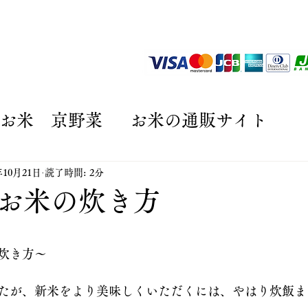
京野菜
ショッピング
お客様の声
田んぼオーナー
お米 京野菜
お米の通販サイト
プ制度
京野菜の通販サイト
贈答
年10月21日
読了時間: 2分
お米の炊き方
サイト
丹波コシヒカリと京野菜の通
と評価されています。
炊き方〜
おいしい玄米
玄米
たが、新米をより美味しくいただくには、やはり炊飯ま