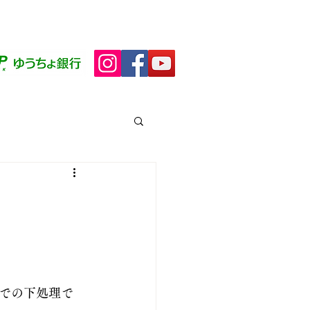
シップ
ブログ(田んぼ日記)
More
品
販サイト
での下処理で