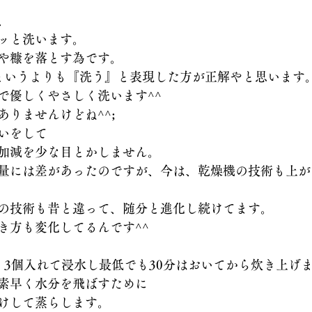
、
のご提案レシピ
ッと洗います。
や糠を落とす為です。
というよりも『洗う』と表現した方が正解やと思います
で優しくやさしく洗います^^
りませんけどね^^;
いをして
加減を少な目とかしません。
量には差があったのですが、今は、乾燥機の技術も上が
の技術も昔と違って、随分と進化し続けてます。
き方も変化してるんです^^
，3個入れて浸水し最低でも30分はおいてから炊き上げ
素早く水分を飛ばすために
けして蒸らします。