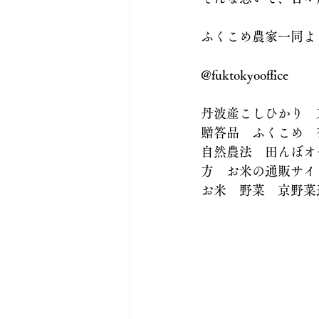
ふくこめ農家一同よ
@fuktokyooffice
丹波産こしひかり　
贈答品　ふくこめ　
自然農法　田んぼオ
方　お米の通販サイ
お米　野菜　京野菜