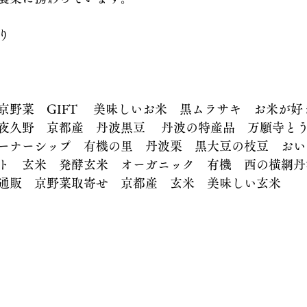
り
京野菜　GIFT 　美味しいお米　黒ムラサキ　お米が好
夜久野　京都産　丹波黒豆 　丹波の特産品　万願寺とう
ーナーシップ　有機の里　丹波栗　黒大豆の枝豆　おい
ト　玄米　発酵玄米　オーガニック　有機　西の横綱丹
通販　京野菜取寄せ　京都産　玄米　美味しい玄米