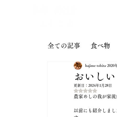
ふくこめについて
全ての記事
食べ物 
田んぼオーナーシッ
hajime tobita
2020
おいしい
更新日：
2024年1月28日
京野菜とお米の通販
5つ星のうちNaN
農家めしの我が家流
発酵玄米
GIFT
以前にも紹介しまし