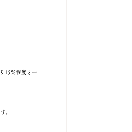
。
り15％程度と一
ます。