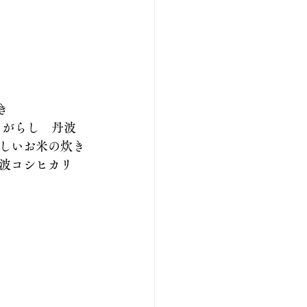
き
がらし　丹波  
しいお米の炊き
波コシヒカリ　