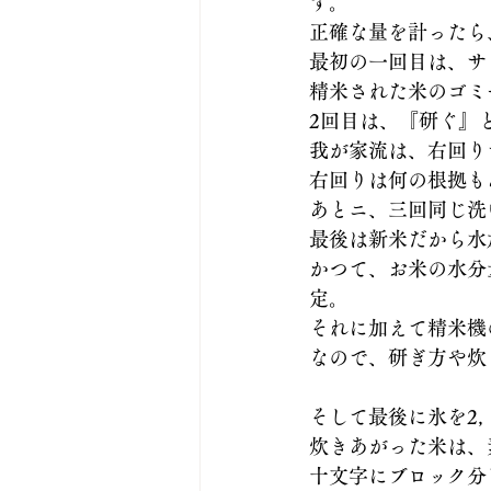
す。
正確な量を計ったら
レシピ ふく米から
最初の一回目は、サ
精米された米のゴミ
2回目は、『研ぐ』
我が家流は、右回り
右回りは何の根拠もあ
あとニ、三回同じ洗
最後は新米だから水
かつて、お米の水分
定。
それに加えて精米機
なので、研ぎ方や炊
そして最後に氷を2
炊きあがった米は、
十文字にブロック分