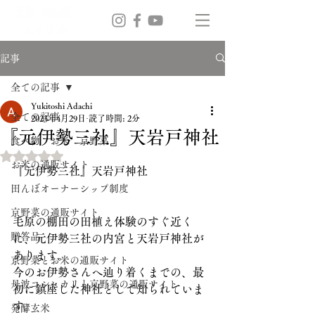
記事
全ての記事
Yukitoshi Adachi
全ての記事
2023年4月29日
読了時間: 2分
『元伊勢三社』天岩戸神社
食べ物 お米 京野菜
5つ星のうちNaNと評価されています。
お米の通販サイト
『元伊勢三社』天岩戸神社
田んぼオーナーシップ制度
京野菜の通販サイト
毛原の棚田の田植え体験のすぐ近く
贈答品
に、元伊勢三社の内宮と天岩戸神社が
あります。
京野菜とお米の通販サイト
今のお伊勢さんへ辿り着くまでの、最
丹波コシヒカリと京野菜の通販サイト
初に鎮座した神社として知られていま
す。
発酵玄米