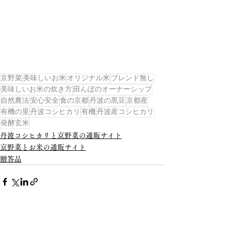
京野菜
美味しいお米
オリジナル米
ブレンド無し
美味しいお米の炊き方
田んぼのオーナーシップ
自然農法
安心安全
食の京都
丹波の黒豆
京都産
有機の里
丹波コシヒカリ
有機
丹波産コシヒカリ
発酵玄米
丹波コシヒカリと京野菜の通販サイト
京野菜とお米の通販サイト
贈答品