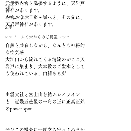
元伊勢内宮と隣接するように、天岩戸
GIFT
神社があります。
おいしい玄米
内宮から、日室ヶ嶽へと、その先に、
天岩戸神社があります。
玄米
レシピ ふく米からのご提案レシピ
自然と共有しながら、なんとも神秘的
な空気感
大江山から流れてくる清流のがここ天
岩戸に集まり、大本教のご聖水として
も使われている、由緒ある所
出雲大社と富士山を結ぶレイライン
と　近畿五芒星の一角の正に正真正銘
のpower spot
ぜひこの機会に一度立ち寄ってみませ