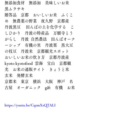
無添加食材　無添加　美味しいお米　
黒ムラサキ
贈答品　京都　おいしいお米　ふくこ
め　無農薬の野菜　夜久野　京都産　
丹波黒豆 　田んぼの土を化学する　こ
しひかり　丹波の特産品　万願寺とう
がらし　丹波  自然農法　田んぼオーナ
ーシップ　有機の里　丹波栗　黒大豆
の枝豆　丹波米　京都観光スポット　
おいしいお米の炊き方　京都丹波産　
kyoto kyotofood  雲海　宝山　京都観
光　お米の通販サイト　きょうと米　
玄米　発酵玄米
京都米　東京　横浜　大阪　神戸　名
古屋　オーガニック　gift　有機　お米
https://youtu.be/CqrmXsQTALI